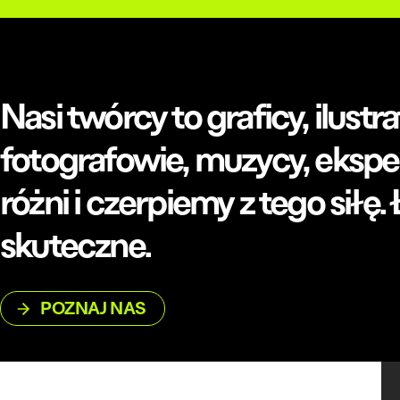
Nasi twórcy to graficy, ilust
fotografowie, muzycy, eksperc
różni i czerpiemy z tego siłę
skuteczne.
POZNAJ NAS