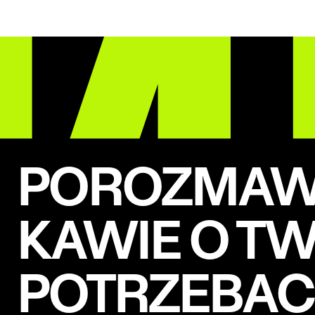
POROZMAWI
KAWIE O T
POTRZEBA