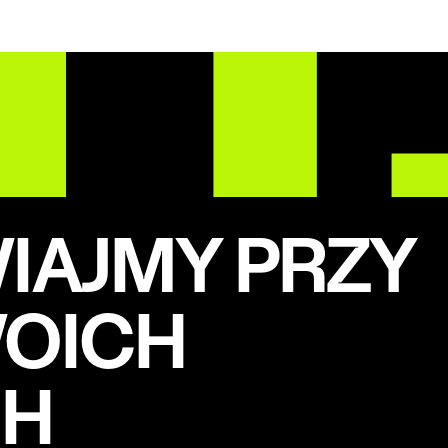
AJMY PRZY
WOICH
CH