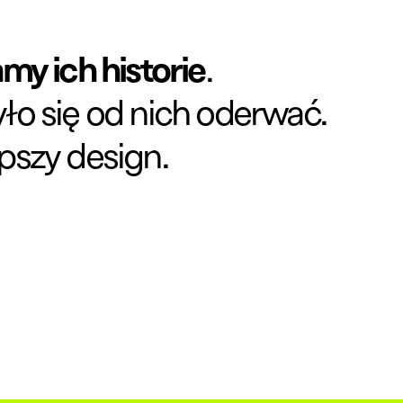
y ich historie
.
yło się od nich oderwać.
pszy design.