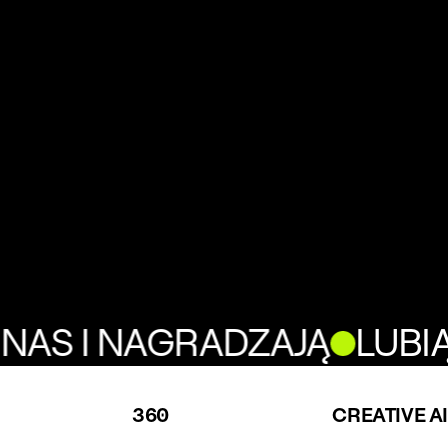
NAS I NAGRADZAJĄ
LUBIĄ
360
CREATIVE AI