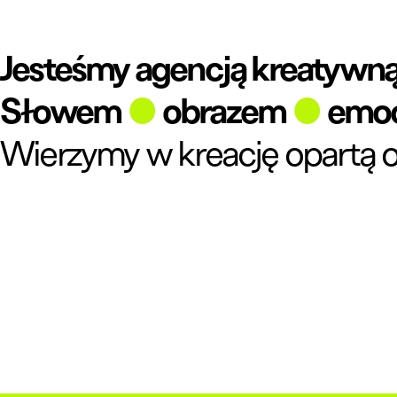
Jesteśmy agencją kreatywną
Słowem
●
obrazem
●
emoc
Wierzymy w kreację opartą o 