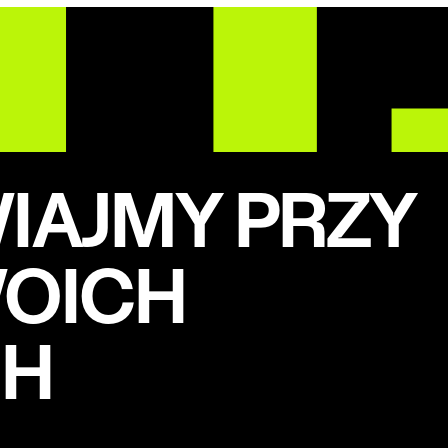
AJMY PRZY
WOICH
CH