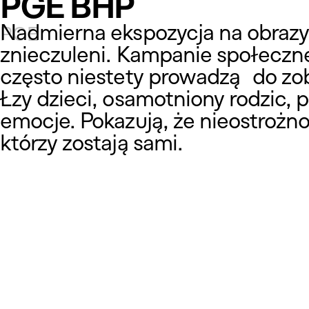
PGE BHP
Nadmierna ekspozycja na obrazy p
PGE
znieczuleni. Kampanie społeczne
często niestety prowadzą do zob
Łzy dzieci, osamotniony rodzic, p
emocje. Pokazują, że nieostrożnoś
którzy zostają sami.