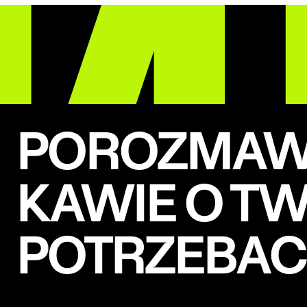
POROZMAWI
KAWIE O T
POTRZEBA