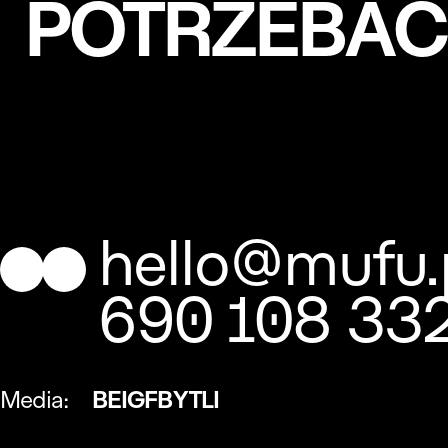
POTRZEBA
hello@mufu.
690 108 33
Media:
BE
IG
FB
YT
LI