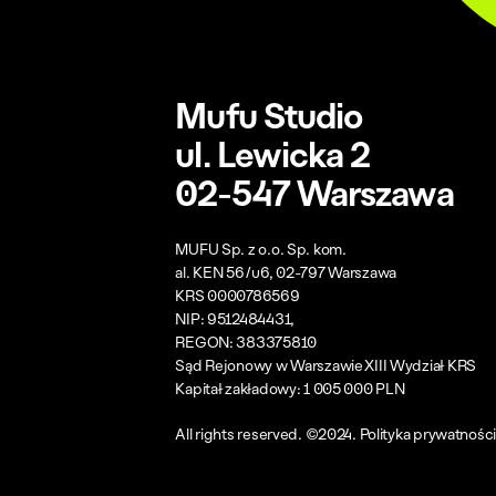
Mufu Studio
ul. Lewicka 2
02-547 Warszawa
MUFU Sp. z o.o. Sp. kom.
al. KEN 56/u6, 02-797 Warszawa
KRS 0000786569
NIP: 9512484431,
REGON: 383375810
Sąd Rejonowy w Warszawie XIII Wydział KRS
Kapitał zakładowy: 1 005 000 PLN
All rights reserved. ©2024.
Polityka prywatności