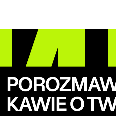
POROZMAWI
KAWIE O T