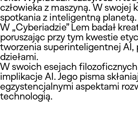
człowieka z maszyną. W swojej 
spotkania z inteligentną planetą.
W „Cyberiadzie” Lem badał kre
poruszając przy tym kwestie ety
tworzenia superinteligentnej AI,
dziełami.
W swoich esejach filozoficznyc
implikacje AI. Jego pisma skłaniaj
egzystencjalnymi aspektami rozwo
technologią.