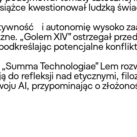
książce kwestionował ludzką św
atywność
i autonomię wysoko z
czne. „Golem XIV” ostrzegał prz
 podkreślając potencjalne konflik
h „Summa Technologiae” Lem roz
ą do refleksji nad etycznymi, filo
ju AI, przypominając o złożonośc