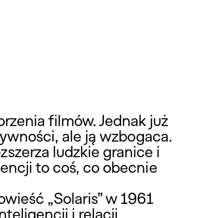
orzenia filmów. Jednak już
atywności, ale ją wzbogaca.
szerza ludzkie granice i
encji to coś, co obecnie
owieść „Solaris” w 1961
ligencji i relacji