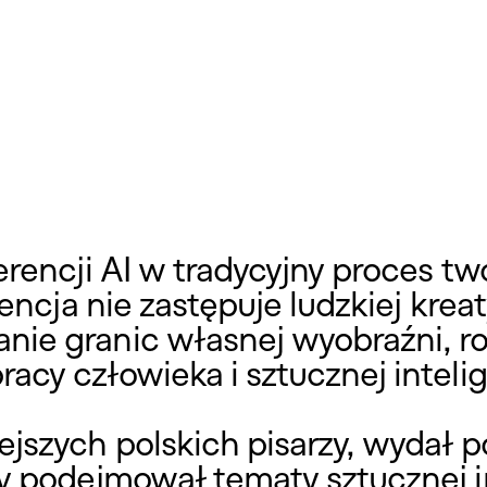
erencji AI w tradycyjny proces tw
gencja nie zastępuje ludzkiej kre
ie granic własnej wyobraźni, roz
acy człowieka i sztucznej intelig
jszych polskich pisarzy, wydał p
 podejmował tematy sztucznej inte