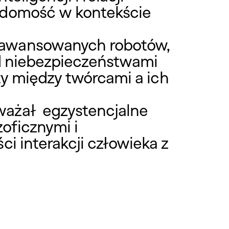
iadomość w kontekście
aawansowanych robotów,
ed niebezpieczeństwami
ty między twórcami a ich
ważał egzystencjalne
zoficznymi i
i interakcji człowieka z