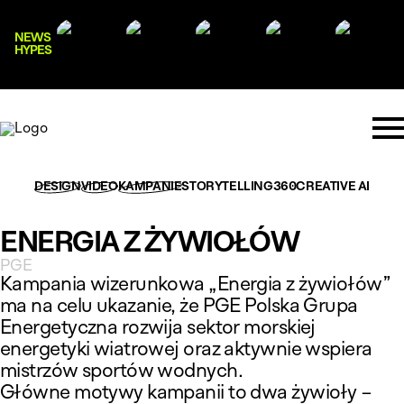
NEWS
HYPES
DESIGN
VIDEO
KAMPANIE
STORYTELLING
360
CREATIVE AI
ENERGIA Z ŻYWIOŁÓW
PGE
Kampania wizerunkowa „Energia z żywiołów”
ma na celu ukazanie, że PGE Polska Grupa
Energetyczna rozwija sektor morskiej
energetyki wiatrowej oraz aktywnie wspiera
mistrzów sportów wodnych.
Główne motywy kampanii to dwa żywioły –