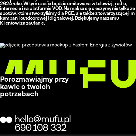
2024 roku. W tym czasie będzie emitowana w telewizji, radiu,
internecie i na platformie VOD. Na maksa się cieszymy nie tylko ze
spotów, które stworzyliśmy dla PGE, ale także z towarzyszącej im
kampanii outdoorowej i digitalowej. Dziękujemy naszemu
Klientowi za zaufanie.
Porozmawiajmy przy
kawie o twoich
potrzebach
hello@mufu.pl
690 108 332