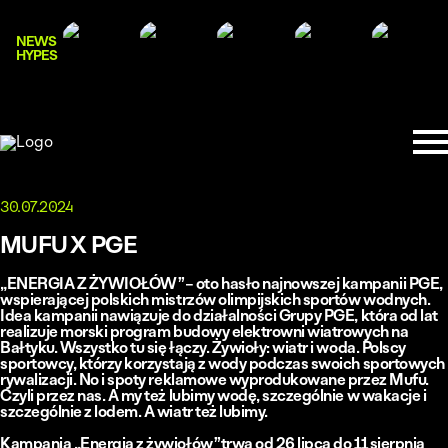
NEWS
HYPES
30.07.2024
MUFU X PGE
„ENERGIA Z ŻYWIOŁÓW” – oto hasło najnowszej kampanii PGE,
wspierającej polskich mistrzów olimpijskich sportów wodnych.
Idea kampanii nawiązuje do działalności Grupy PGE, która od lat
realizuje morski program budowy elektrowni wiatrowych na
Bałtyku. Wszystko tu się łączy. Żywioły: wiatr i woda. Polscy
sportowcy, którzy korzystają z wody podczas swoich sportowych
rywalizacji. No i spoty reklamowe wyprodukowane przez Mufu.
Czyli przez nas. A my też lubimy wodę, szczególnie w wakacje i
szczególnie z lodem. A wiatr też lubimy.
Kampania „Energia z żywiołów” trwa od 26 lipca do 11 sierpnia