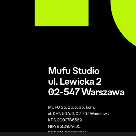
Mufu Studio
ul. Lewicka 2
02-547 Warszawa
MUFU Sp. z o.o. Sp. kom.
al. KEN 56/u6, 02-797 Warszawa
KRS 0000786569
NIP: 9512484431,
REGON: 383375810