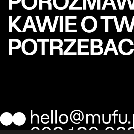
POROZMAWI
KAWIE O T
POTRZEBA
hello@mufu.