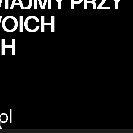
AJMY PRZY
WOICH
CH
pl